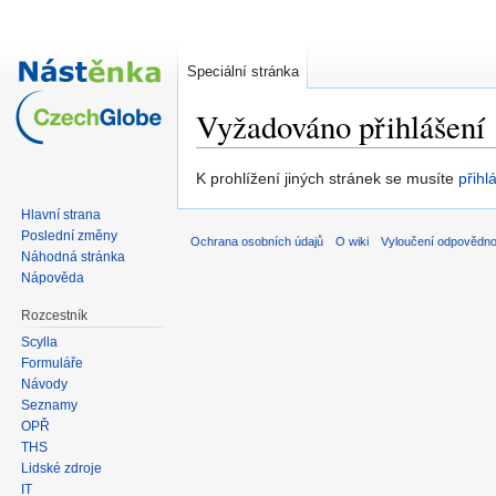
Speciální stránka
Vyžadováno přihlášení
Skočit
Skočit
K prohlížení jiných stránek se musíte
přihlá
na
na
Hlavní strana
navigaci
vyhledávání
Poslední změny
Ochrana osobních údajů
O wiki
Vyloučení odpovědno
Náhodná stránka
Nápověda
Rozcestník
Scylla
Formuláře
Návody
Seznamy
OPŘ
THS
Lidské zdroje
IT